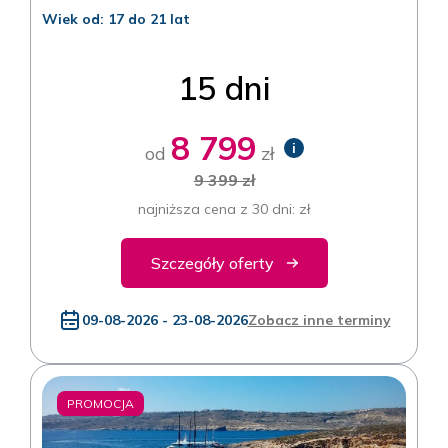
Wiek od: 17 do 21 lat
15 dni
8 799
i
od
zł
9 399 zł
najniższa cena z 30 dni: zł
Szczegóły oferty
09-08-2026 - 23-08-2026
Zobacz inne terminy
PROMOCJA