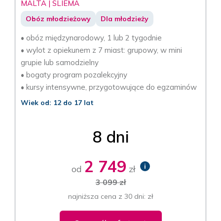
MALTA | SLIEMA
Obóz młodzieżowy
Dla młodzieży
• obóz międzynarodowy, 1 lub 2 tygodnie
• wylot z opiekunem z 7 miast: grupowy, w mini
grupie lub samodzielny
• bogaty program pozalekcyjny
• kursy intensywne, przygotowujące do egzaminów
Wiek od: 12 do 17 lat
8 dni
2 749
i
od
zł
3 099 zł
najniższa cena z 30 dni: zł