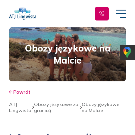
Obozy językowe na
Malcie
Powrót
ATJ
Obozy językowe za
Obozy językowe
Lingwista
granicą
na Malcie