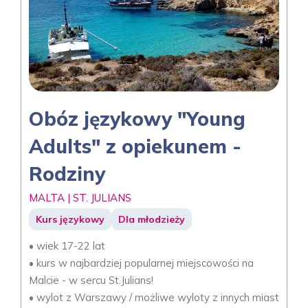
Obóz językowy "Young
Adults" z opiekunem -
Rodziny
MALTA | ST. JULIANS
Kurs językowy
Dla młodzieży
• wiek 17-22 lat
• kurs w najbardziej popularnej miejscowości na
Malcie - w sercu St.Julians!
• wylot z Warszawy / możliwe wyloty z innych miast