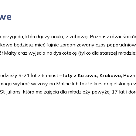
owe
przygoda, która łączy naukę z zabawą. Poznasz rówieśników 
kowo będziesz mieć fajnie zorganizowany czas popołudniowy
lty oraz wyjścia na dyskotekę (tylko dla starszej młodzieży!)
odzieży 9-21 lat z 6 miast –
loty z Katowic, Krakowa, Poz
 mogą wybrać wczasy na Malcie lub także kurs angielskiego w
ulians, która ma zajęcia dla młodzieży powyżej 17 lat i doros