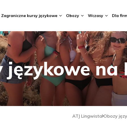
Zagraniczne kursy językowe
Obozy
Wczasy
Dla fir
 językowe na 
ATJ Lingwista
Obozy jęz