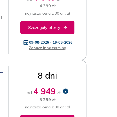
4 399 zł
najniższa cena z 30 dni: zł
d
Szczegóły oferty
09-08-2026 - 16-08-2026
Zobacz inne terminy
-
8 dni
4 949
i
od
zł
5 299 zł
najniższa cena z 30 dni: zł