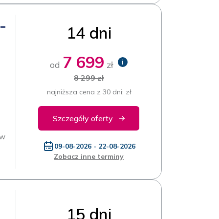
-
14 dni
7 699
i
od
zł
8 299 zł
najniższa cena z 30 dni: zł
Szczegóły oferty
 w
09-08-2026 - 22-08-2026
Zobacz inne terminy
15 dni