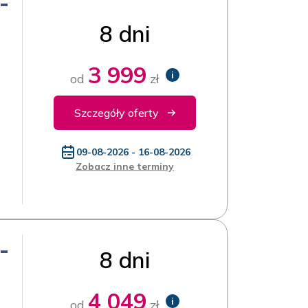
-
8 dni
3 999
i
od
zł
Szczegóły oferty
09-08-2026 - 16-08-2026
Zobacz inne terminy
-
8 dni
4 049
i
od
zł