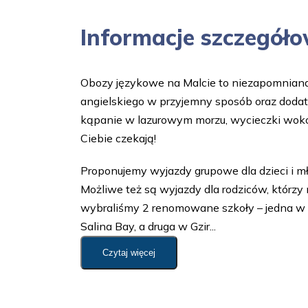
Informacje szczegół
Obozy językowe na Malcie to niezapomniana 
angielskiego w przyjemny sposób oraz dodat
kąpanie w lazurowym morzu, wycieczki wokół Ma
Ciebie czekają!
Proponujemy wyjazdy grupowe dla dzieci i mł
Możliwe też są wyjazdy dla rodziców, którzy
wybraliśmy 2 renomowane szkoły – jedna w St J
Salina Bay, a druga w Gzir...
Czytaj więcej