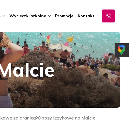
m
Wycieczki szkolne
Promocje
Kontakt
Malcie
ykowe za granicą
Obozy językowe na Malcie