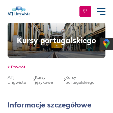
Kursy portugalskiego
Powrót
ATJ
Kursy
Kursy
Lingwista
językowe
portugalskiego
Informacje szczegółowe