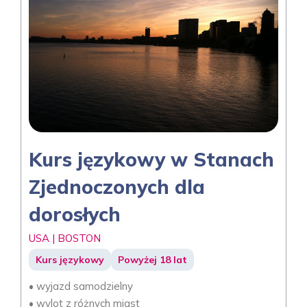
Kurs językowy w Stanach
Zjednoczonych dla
dorosłych
USA | BOSTON
Kurs językowy
Powyżej 18 lat
• wyjazd samodzielny
• wylot z różnych miast