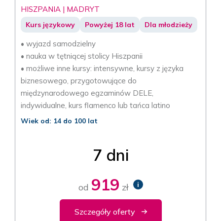
HISZPANIA | MADRYT
Kurs językowy
Powyżej 18 lat
Dla młodzieży
• wyjazd samodzielny
• nauka w tętniącej stolicy Hiszpanii
• możliwe inne kursy: intensywne, kursy z języka
biznesowego, przygotowujące do
międzynarodowego egzaminów DELE,
indywidualne, kurs flamenco lub tańca latino
Wiek od: 14 do 100 lat
7 dni
919
i
od
zł
Szczegóły oferty