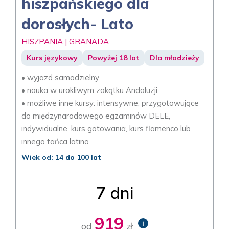
hiszpańskiego dla
dorosłych- Lato
HISZPANIA | GRANADA
Kurs językowy
Powyżej 18 lat
Dla młodzieży
• wyjazd samodzielny
• nauka w urokliwym zakątku Andaluzji
• możliwe inne kursy: intensywne, przygotowujące
do międzynarodowego egzaminów DELE,
indywidualne, kurs gotowania, kurs flamenco lub
innego tańca latino
Wiek od: 14 do 100 lat
7 dni
919
i
od
zł