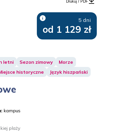
Drukuj / PDF
i
5 dni
od 1 129 zł
 letni
Sezon zimowy
Morze
Miejsce historyczne
Język hiszpański
kowe
:
kampus
kiej plaży