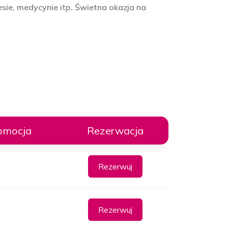
sie, medycynie itp. Świetna okazja na
omocja
Rezerwacja
Rezerwuj
Rezerwuj