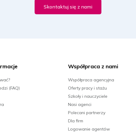
Skontaktuj się z nami
1129 PLN
2029 PLN
rmacje
Współpraca z nami
1129 PLN
ować?
Współpraca agencyjna
edzi (FAQ)
Oferty pracy i stażu
2029 PLN
Szkoły i nauczyciele
ra
Nasi agenci
Polecani partnerzy
Dla firm
1129 PLN
Logowanie agentów