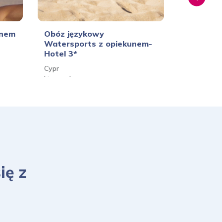
Rezerwuj
unem
Obóz językowy
Obóz Fun
Watersports z opiekunem-
Rezerwuj
opiekune
Hotel 3*
Wielka Bry
Cypr
Londyn, Ox
Limassol
Rezerwuj
Rezerwuj
ię z
Rezerwuj
Rezerwuj