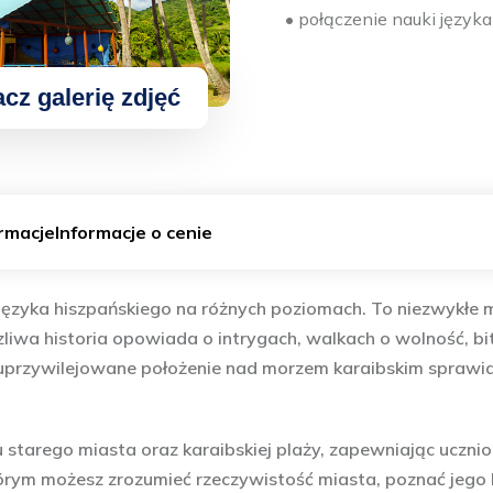
• połączenie nauki języ
rmacje
Informacje o cenie
języka hiszpańskiego na różnych poziomach. To niezwykłe 
rzliwa historia opowiada o intrygach, walkach o wolność, 
uprzywilejowane położenie nad morzem karaibskim sprawiaj
żu starego miasta oraz karaibskiej plaży, zapewniając uc
tórym możesz zrozumieć rzeczywistość miasta, poznać jego