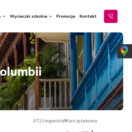
m
Wycieczki szkolne
Promocje
Kontakt
olumbii
ATJ Lingwista
Kurs językowy