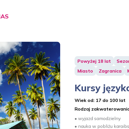
IAS
Powyżej 18 lat
Sezon
Miasto
Zagranica
Kursy języ
Wiek od: 17 do 100 lat
Rodzaj zakwaterowania
• wyjazd samodzielny
• nauka w pobliżu karaibs