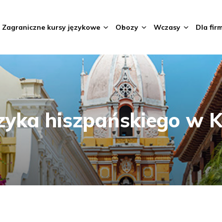
Zagraniczne kursy językowe
Obozy
Wczasy
Dla fir
ęzyka hiszpańskiego w K