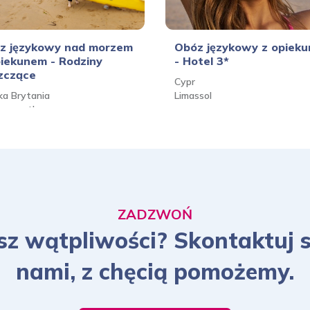
1129 PLN
z językowy nad morzem
Obóz językowy z opiek
2029 PLN
piekunem - Rodziny
- Hotel 3*
zczące
Cypr
ka Brytania
Limassol
nemouth
1129 PLN
2029 PLN
ZADZWOŃ
z wątpliwości? Skontaktuj s
1129 PLN
nami, z chęcią pomożemy.
2029 PLN