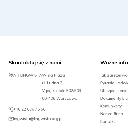
12.10.2026 - 16.10.2026
12.10.2026 - 23.10.2026
Skontaktuj się z nami
Ważne info
19.10.2026 - 23.10.2026
ATJ LINGWISTA
Wisła Plaza
Jak zarezerw
ul. Ludna 2
Pytania i odwi
19.10.2026 - 30.10.2026
V piętro, lok. 502/503
Ubezpieczenie
00-406 Warszawa
Dokumenty biu
Komunikaty
+48 22 636 76 56
Nasza firma
26.10.2026 - 30.10.2026
lingwista@lingwista.org.pl
Kontakt