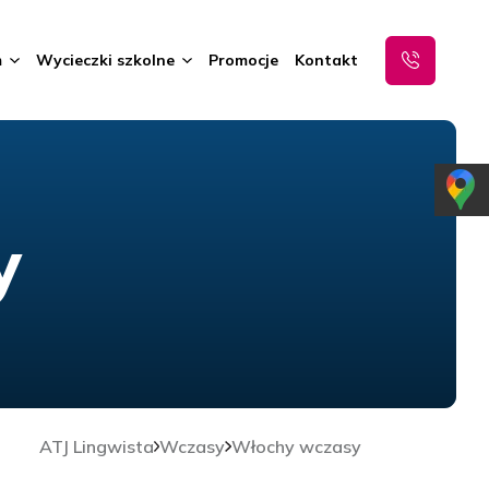
m
Wycieczki szkolne
Promocje
Kontakt
y
ATJ Lingwista
Wczasy
Włochy wczasy