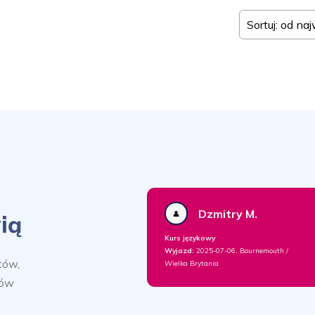
Sortuj: od na
Dzmitry M.
ią
Kurs językowy
Wyjazd:
2025-07-06, Bournemouth /
tów,
Wielka Brytania
sów