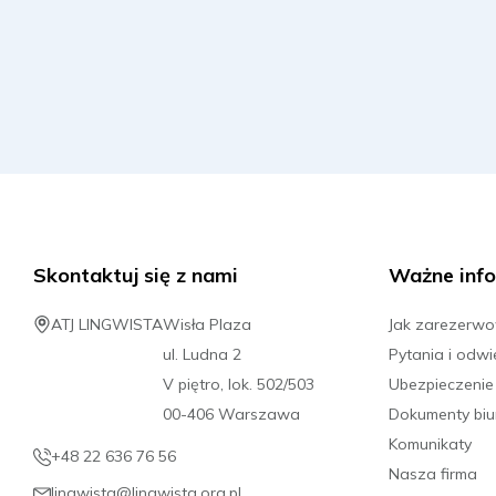
Skontaktuj się z nami
Ważne info
ATJ LINGWISTA
Wisła Plaza
Jak zarezerw
ul. Ludna 2
Pytania i odwi
V piętro, lok. 502/503
Ubezpieczenie
00-406 Warszawa
Dokumenty biu
Komunikaty
+48 22 636 76 56
Nasza firma
lingwista@lingwista.org.pl