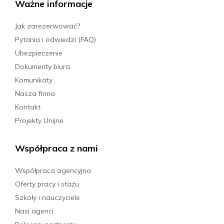
Ważne informacje
21.09.2026 - 02.10.2026
2189 PLN
Jak zarezerwować?
Pytania i odwiedzi (FAQ)
Ubezpieczenie
Rezerwuj
Dokumenty biura
Komunikaty
28.09.2026 - 02.10.2026
Nasza firma
1209 PLN
Kontakt
Projekty Unijne
Rezerwuj
Współpraca z nami
28.09.2026 - 09.10.2026
Współpraca agencyjna
2189 PLN
Oferty pracy i stażu
Szkoły i nauczyciele
Rezerwuj
Nasi agenci