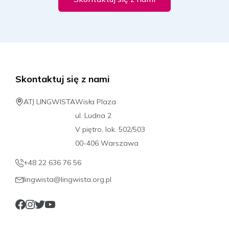
14.09.2026 - 18.09.2026
1209 PLN
Rezerwuj
Skontaktuj się z nami
14.09.2026 - 25.09.2026
2189 PLN
ATJ LINGWISTA
Wisła Plaza
ul. Ludna 2
Rezerwuj
V piętro, lok. 502/503
00-406 Warszawa
21.09.2026 - 25.09.2026
+48 22 636 76 56
1209 PLN
lingwista@lingwista.org.pl
Rezerwuj