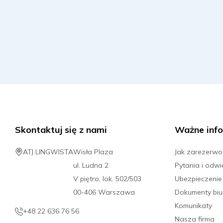
Skontaktuj się z nami
Ważne info
ATJ LINGWISTA
Wisła Plaza
Jak zarezerw
ul. Ludna 2
Pytania i odwi
V piętro, lok. 502/503
Ubezpieczenie
00-406 Warszawa
Dokumenty biu
Komunikaty
+48 22 636 76 56
Nasza firma