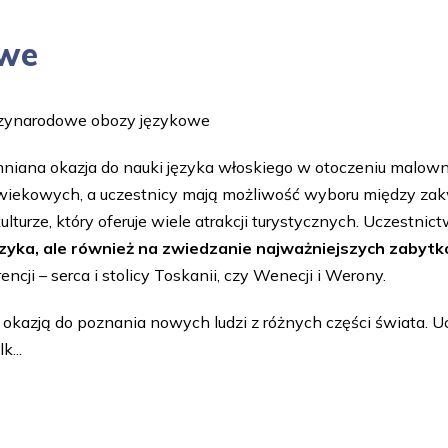
owe
dzynarodowe obozy językowe
iana okazja do nauki języka włoskiego w otoczeniu malownic
wiekowych, a uczestnicy mają możliwość wyboru między za
kulturze, który oferuje wiele atrakcji turystycznych. Uczestni
zyka, ale również na zwiedzanie najważniejszych zabytkó
ncji – serca i stolicy Toskanii, czy Wenecji i Werony.
kazją do poznania nowych ludzi z różnych części świata. 
...