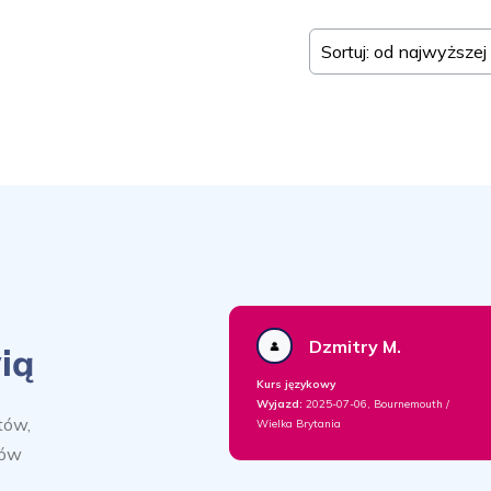
Sortuj: od najwyższej
Dzmitry M.
ią
Kurs językowy
Wyjazd:
2025-07-06, Bournemouth /
tów,
Wielka Brytania
sów