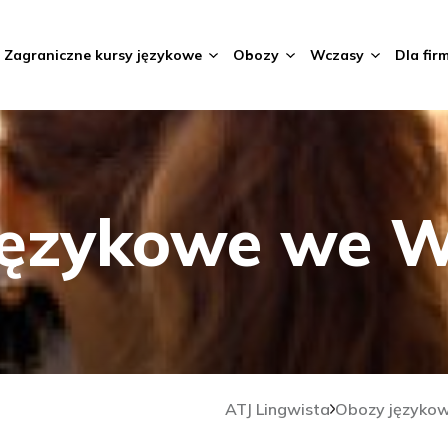
Zagraniczne kursy językowe
Obozy
Wczasy
Dla fir
językowe we W
ATJ Lingwista
Obozy językow