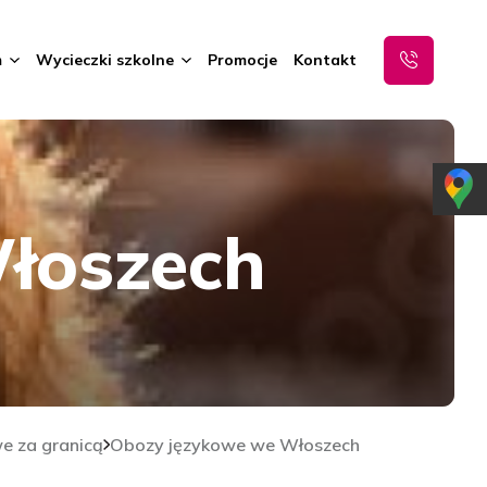
m
Wycieczki szkolne
Promocje
Kontakt
łoszech
e za granicą
Obozy językowe we Włoszech