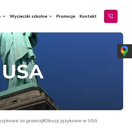
m
Wycieczki szkolne
Promocje
Kontakt
 USA
ęzykowe za granicą
Obozy językowe w USA