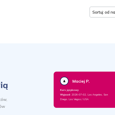
Sortuj: od n
Maciej P.
ią
Kurs językowy
Wyjazd:
2026-07-02, Los Angeles, San
tów,
Diego, Las Vegas / USA
sów