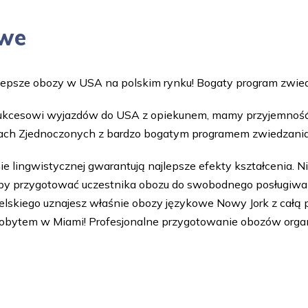
owe
epsze obozy w USA na polskim rynku! Bogaty program zwied
 sukcesowi wyjazdów do USA z opiekunem, mamy przyjemność
ch Zjednoczonych z bardzo bogatym programem zwiedzania
e lingwistycznej gwarantują najlepsze efekty kształcenia. 
y przygotować uczestnika obozu do swobodnego posługiwani
lskiego uznajesz właśnie obozy językowe Nowy Jork z całą
pobytem w Miami! Profesjonalne przygotowanie obozów org