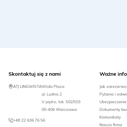
Skontaktuj się z nami
Ważne info
ATJ LINGWISTA
Wisła Plaza
Jak zarezerw
ul. Ludna 2
Pytania i odwi
V piętro, lok. 502/503
Ubezpieczenie
00-406 Warszawa
Dokumenty biu
Komunikaty
+48 22 636 76 56
Nasza firma