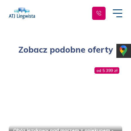
Zobacz podobne oferty
od 5 399 zł
Obóz językowy nad morzem z opiekunem -