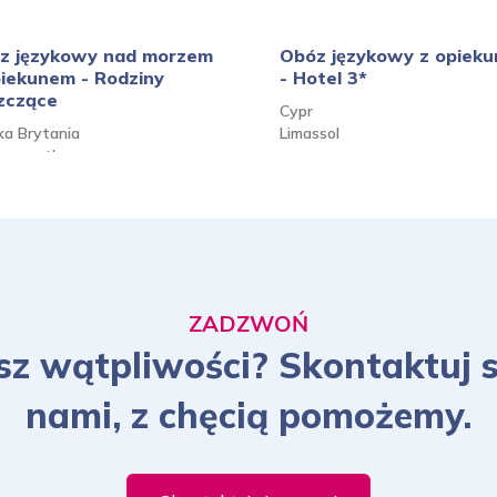
z językowy nad morzem
Obóz językowy z opiek
piekunem - Rodziny
- Hotel 3*
zczące
Cypr
ka Brytania
Limassol
nemouth
ZADZWOŃ
z wątpliwości? Skontaktuj s
nami, z chęcią pomożemy.