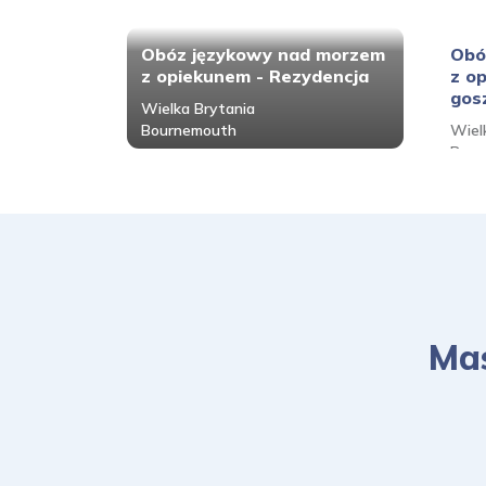
Obóz językowy nad morzem
Obó
z opiekunem - Rezydencja
z o
gos
Wielka Brytania
Bournemouth
Wiel
Bour
Mas