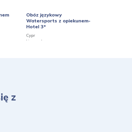
unem
Obóz językowy
Obóz Fun
Watersports z opiekunem-
opiekune
Hotel 3*
Wielka Bry
Cypr
Londyn, Ox
Limassol
ię z