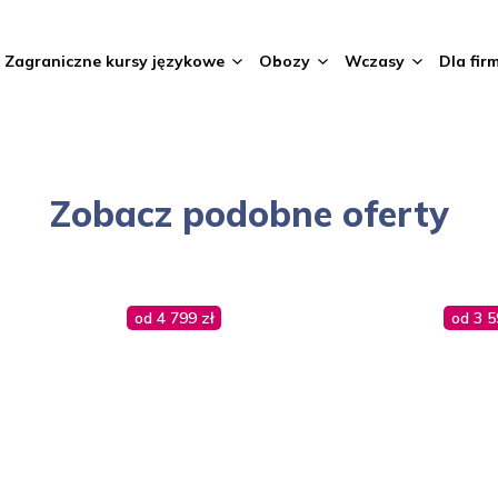
Zagraniczne kursy językowe
Obozy
Wczasy
Dla fir
Zobacz podobne oferty
od 4 799 zł
od 3 5