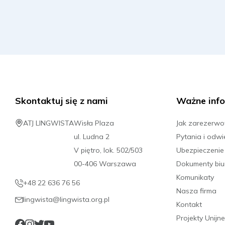
Skontaktuj się z nami
Ważne info
ATJ LINGWISTA
Wisła Plaza
Jak zarezerw
ul. Ludna 2
Pytania i odwi
V piętro, lok. 502/503
Ubezpieczenie
00-406 Warszawa
Dokumenty biu
Komunikaty
+48 22 636 76 56
Nasza firma
lingwista@lingwista.org.pl
Kontakt
Projekty Unijne