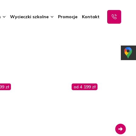
m
Wycieczki szkolne
Promocje
Kontakt
99 zł
od 4 199 zł
Next