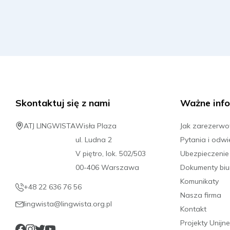
Skontaktuj się z nami
Ważne info
ATJ LINGWISTA
Wisła Plaza
Jak zarezerw
ul. Ludna 2
Pytania i odwi
V piętro, lok. 502/503
Ubezpieczenie
00-406 Warszawa
Dokumenty biu
Komunikaty
+48 22 636 76 56
Nasza firma
lingwista@lingwista.org.pl
Kontakt
Projekty Unijne