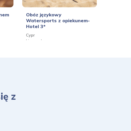
unem
Obóz językowy
Obóz Fun
Watersports z opiekunem-
opiekune
Hotel 3*
Wielka Bry
Cypr
Londyn, Ox
Limassol
ię z