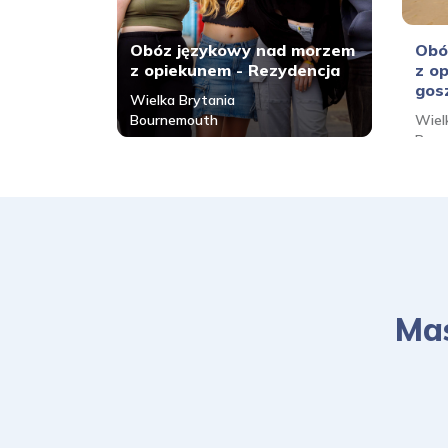
Obóz językowy nad morzem
Obó
z opiekunem - Rezydencja
z o
gos
Wielka Brytania
Bournemouth
Wiel
Bour
Mas