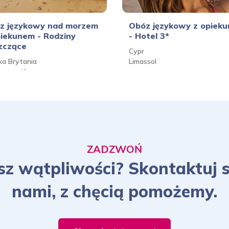
z językowy nad morzem
Obóz językowy z opiek
piekunem - Rodziny
- Hotel 3*
zczące
Cypr
ka Brytania
Limassol
nemouth
ZADZWOŃ
z wątpliwości? Skontaktuj s
nami, z chęcią pomożemy.