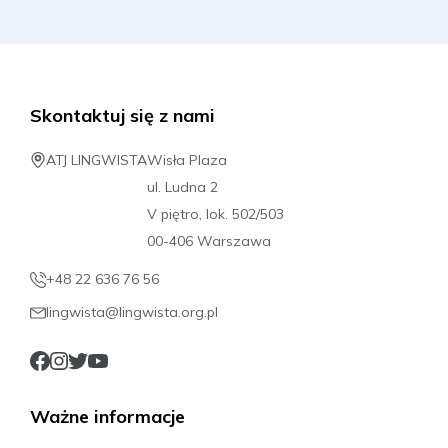
Rezerwuj
Skontaktuj się z nami
20.09.2026 - 03.10.2026
2599 PLN
ATJ LINGWISTA
Wisła Plaza
ul. Ludna 2
Rezerwuj
V piętro, lok. 502/503
00-406 Warszawa
27.09.2026 - 10.10.2026
+48 22 636 76 56
2599 PLN
lingwista@lingwista.org.pl
Rezerwuj
Ważne informacje
27.09.2026 - 03.10.2026