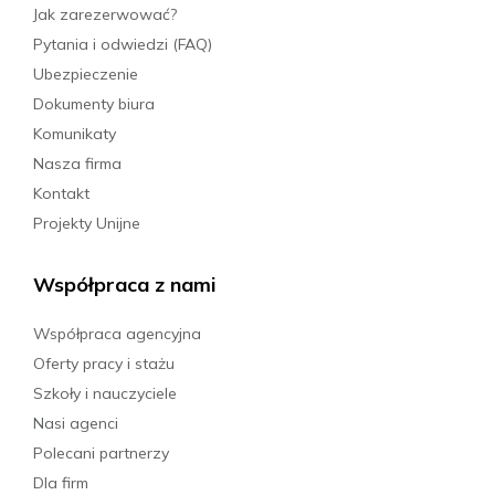
1860 PLN
Jak zarezerwować?
Pytania i odwiedzi (FAQ)
Ubezpieczenie
Rezerwuj
Dokumenty biura
Komunikaty
04.10.2026 - 17.10.2026
Nasza firma
2599 PLN
Kontakt
Projekty Unijne
Rezerwuj
Współpraca z nami
04.10.2026 - 10.10.2026
Współpraca agencyjna
1860 PLN
Oferty pracy i stażu
Szkoły i nauczyciele
Rezerwuj
Nasi agenci
Polecani partnerzy
Dla firm
11.10.2026 - 24.10.2026