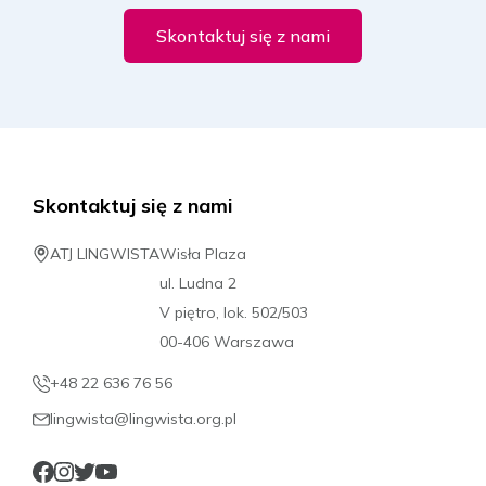
Skontaktuj się z nami
19.09.2026 - 26.09.2026
1189 PLN
Rezerwuj
Skontaktuj się z nami
19.09.2026 - 03.10.2026
2049 PLN
ATJ LINGWISTA
Wisła Plaza
ul. Ludna 2
Rezerwuj
V piętro, lok. 502/503
00-406 Warszawa
26.09.2026 - 10.10.2026
+48 22 636 76 56
2049 PLN
lingwista@lingwista.org.pl
Rezerwuj