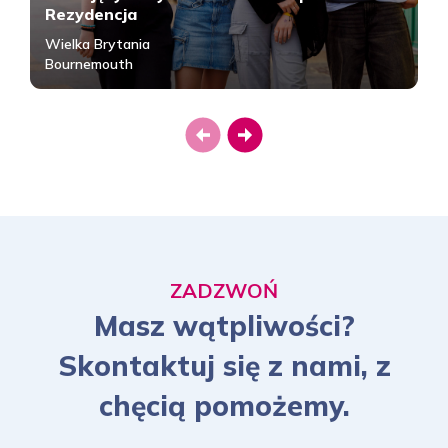
Rezydencja
05.09.2026 - 19.09.2026
Wielka Brytania
2049 PLN
Bournemouth
Rezerwuj
Previous
Next
12.09.2026 - 19.09.2026
1189 PLN
Rezerwuj
ZADZWOŃ
Masz wątpliwości?
12.09.2026 - 26.09.2026
Skontaktuj się z nami, z
2049 PLN
chęcią pomożemy.
Rezerwuj