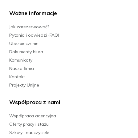
Ważne informacje
26.09.2026 - 03.10.2026
1189 PLN
Jak zarezerwować?
Pytania i odwiedzi (FAQ)
Ubezpieczenie
Rezerwuj
Dokumenty biura
Komunikaty
03.10.2026 - 10.10.2026
Nasza firma
1189 PLN
Kontakt
Projekty Unijne
Rezerwuj
Współpraca z nami
03.10.2026 - 17.10.2026
Współpraca agencyjna
2049 PLN
Oferty pracy i stażu
Szkoły i nauczyciele