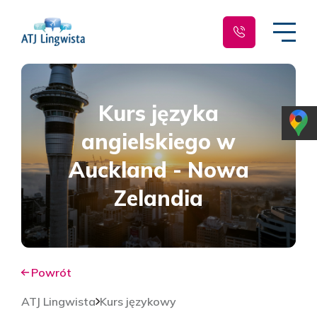
Kurs języka
angielskiego w
Auckland - Nowa
Zelandia
Powrót
ATJ Lingwista
Kurs językowy