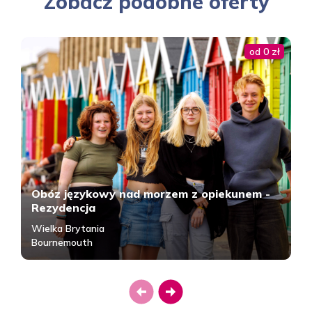
Zobacz podobne oferty
od 0 zł
Obóz językowy nad morzem z opiekunem -
Rezydencja
Wielka Brytania
Bournemouth
Previous
Next