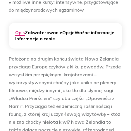
• możliwe inne kursy: intensywne, przygotowujące
do międzynarodowych egzaminów
Opis
Zakwaterowanie
Opcje
Ważne informacje
Informacje o cenie
Położona na drugim końcu świata Nowa Zelandia
przyciąga Europejczyków z kilku powodów. Przede
wszystkim przepięknymi krajobrazami ­–
wykorzystywanymi choćby jako unikalne plenery
filmowe, między innymi jako tło dla słynnej sagi
„Władca Pierścieni” czy obu części „Opowieści z
Narni”. Przyciąga też endemiczną roślinnością i
fauną, z której kraj uczynił swoją wizytówkę – któż
nie zna choćby nielota kiwi? Nowa Zelandia to
także dające poczucie niezwykłej różnorodności