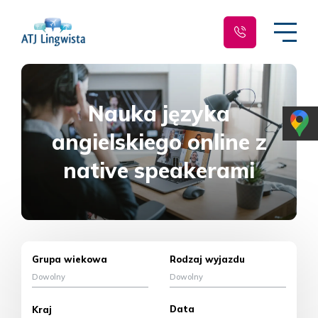
Nauka języka
angielskiego online z
native speakerami
Grupa wiekowa
Rodzaj wyjazdu
Dowolny
Dowolny
Data
Kraj