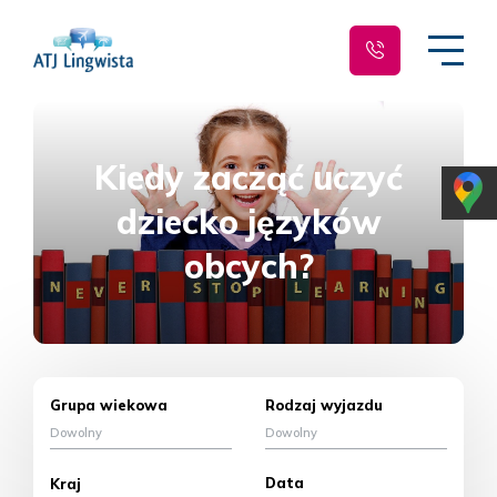
Kiedy zacząć uczyć
dziecko języków
obcych?
Grupa wiekowa
Rodzaj wyjazdu
Dowolny
Dowolny
Data
Kraj