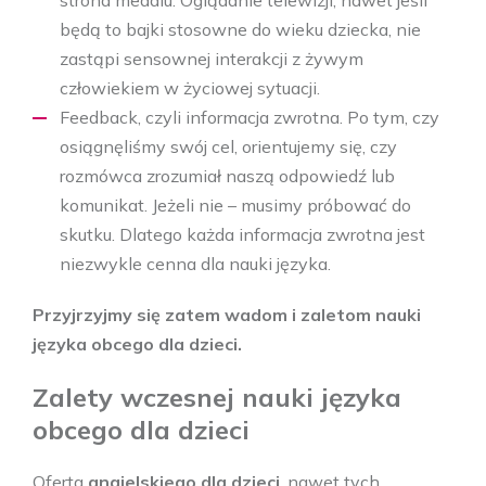
strona medalu. Oglądanie telewizji, nawet jeśli
będą to bajki stosowne do wieku dziecka, nie
zastąpi sensownej interakcji z żywym
człowiekiem w życiowej sytuacji.
Feedback, czyli informacja zwrotna. Po tym, czy
osiągnęliśmy swój cel, orientujemy się, czy
rozmówca zrozumiał naszą odpowiedź lub
komunikat. Jeżeli nie – musimy próbować do
skutku. Dlatego każda informacja zwrotna jest
niezwykle cenna dla nauki języka.
Przyjrzyjmy się zatem wadom i zaletom nauki
języka obcego dla dzieci.
Zalety wczesnej nauki języka
obcego dla dzieci
Oferta
angielskiego dla dzieci
, nawet tych