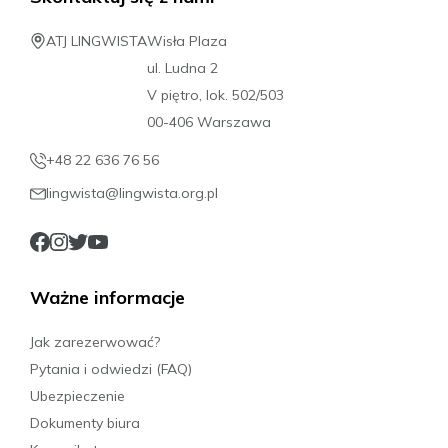
ATJ LINGWISTA
Wisła Plaza
ul. Ludna 2
V piętro, lok. 502/503
00-406 Warszawa
+48 22 636 76 56
lingwista@lingwista.org.pl
Ważne informacje
Jak zarezerwować?
Pytania i odwiedzi (FAQ)
Ubezpieczenie
Dokumenty biura