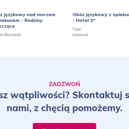
z językowy nad morzem
Obóz językowy z opiek
piekunem - Rodziny
- Hotel 3*
zczące
Cypr
ka Brytania
Limassol
nemouth
ZADZWOŃ
z wątpliwości? Skontaktuj s
nami, z chęcią pomożemy.