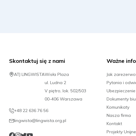
Skontaktuj się z nami
Ważne info
ATJ LINGWISTA
Wisła Plaza
Jak zarezerw
ul. Ludna 2
Pytania i odwi
V piętro, lok. 502/503
Ubezpieczenie
00-406 Warszawa
Dokumenty biu
Komunikaty
+48 22 636 76 56
Nasza firma
lingwista@lingwista.org.pl
Kontakt
Projekty Unijne