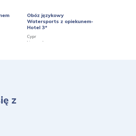
unem
Obóz językowy
Obóz Fun
Watersports z opiekunem-
opiekune
Hotel 3*
Wielka Bry
Cypr
Londyn, Ox
Limassol
ię z