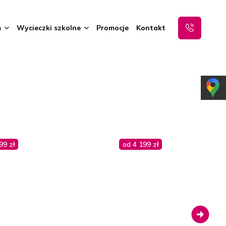
m
Wycieczki szkolne
Promocje
Kontakt
99 zł
od 4 199 zł
Next