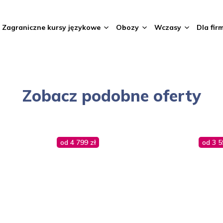
Zagraniczne kursy językowe
Obozy
Wczasy
Dla fir
Zobacz podobne oferty
od 4 799 zł
od 3 5