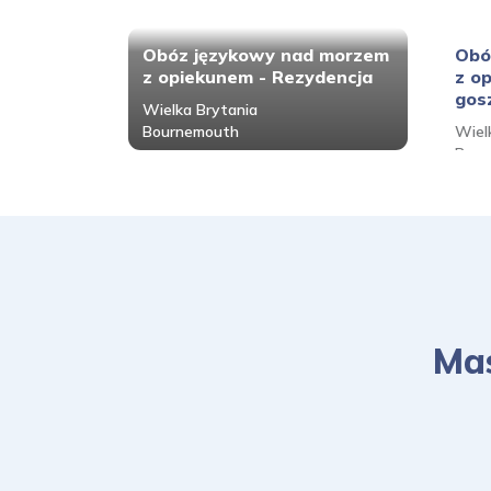
Obóz językowy nad morzem
Obó
z opiekunem - Rezydencja
z o
gos
Wielka Brytania
Bournemouth
Wiel
Bour
Mas