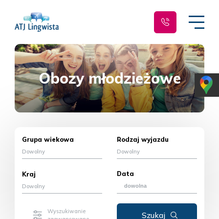
Obozy młodzieżowe
Grupa wiekowa
Rodzaj wyjazdu
Dowolny
Dowolny
Data
Kraj
Dowolny