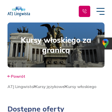
Kursy włoskiego za
granicą
Powrót
ATJ Lingwista
Kursy językowe
Kursy włoskiego
Dostępne oferty