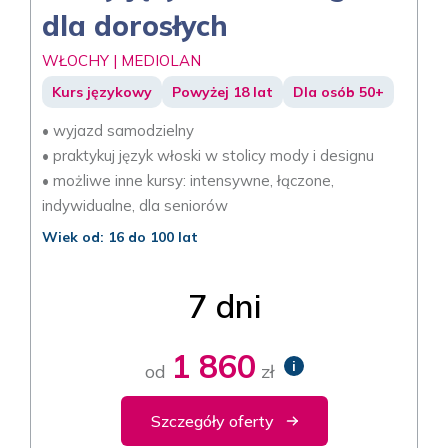
dla dorosłych
WŁOCHY | MEDIOLAN
Kurs językowy
Powyżej 18 lat
Dla osób 50+
• wyjazd samodzielny
• praktykuj język włoski w stolicy mody i designu
• możliwe inne kursy: intensywne, łączone,
indywidualne, dla seniorów
Wiek od: 16 do 100 lat
7 dni
1 860
i
od
zł
Szczegóły oferty