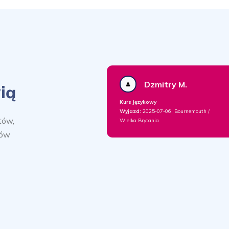
Dzmitry M.
ią
Kurs językowy
Wyjazd:
2025-07-06, Bournemouth /
tów,
Wielka Brytania
sów