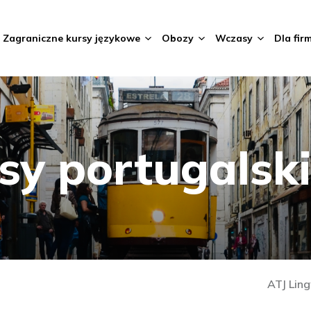
Zagraniczne kursy językowe
Obozy
Wczasy
Dla fir
sy portugalsk
ATJ Lin