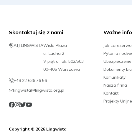
Skontaktuj się z nami
Ważne info
ATJ LINGWISTA
Wisła Plaza
Jak zarezerw
ul. Ludna 2
Pytania i odwi
V piętro, lok. 502/503
Ubezpieczenie
00-406 Warszawa
Dokumenty biu
Komunikaty
+48 22 636 76 56
Nasza firma
lingwista@lingwista.org.pl
Kontakt
Projekty Unijne
Copyright © 2026 Lingwista