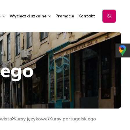
m
Wycieczki szkolne
Promocje
Kontakt
iego
gwista
Kursy językowe
Kursy portugalskiego