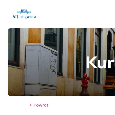
Kur
Powrót