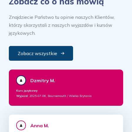
Zobacz co o nas mówią
Znajdziecie Państwo tu opinie naszych Klientów,
którzy skorzystali z naszych wyjazdów i kursów
językowych.
Zobacz wszystkie
Dzmitry M.
Kurs językowy
Wyjazd:
2025-07-06, Bournemouth / Wielka Brytania
Anna M.