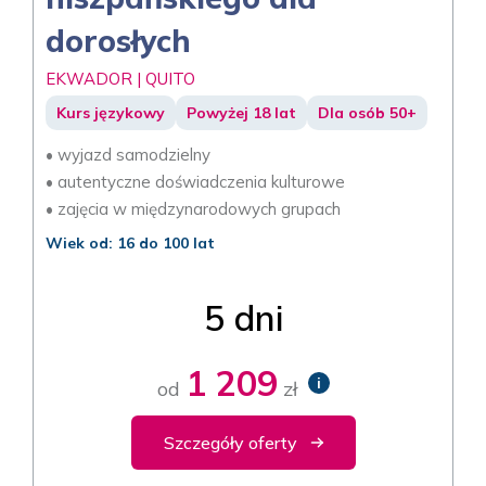
dorosłych
EKWADOR | QUITO
Kurs językowy
Powyżej 18 lat
Dla osób 50+
• wyjazd samodzielny
• autentyczne doświadczenia kulturowe
• zajęcia w międzynarodowych grupach
Wiek od: 16 do 100 lat
5 dni
1 209
i
od
zł
Szczegóły oferty