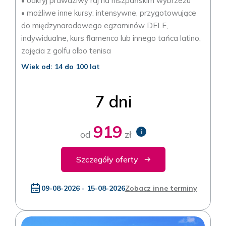
• odkryj prawdziwy raj na hiszpańskim wybrzeżu
• możliwe inne kursy: intensywne, przygotowujące
do międzynarodowego egzaminów DELE,
indywidualne, kurs flamenco lub innego tańca latino,
zajęcia z golfu albo tenisa
Wiek od: 14 do 100 lat
7 dni
919
i
od
zł
Szczegóły oferty
09-08-2026 - 15-08-2026
Zobacz inne terminy