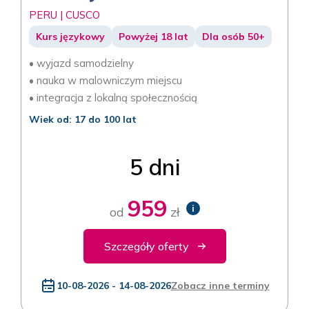
PERU | CUSCO
Kurs językowy
Powyżej 18 lat
Dla osób 50+
• wyjazd samodzielny
• nauka w malowniczym miejscu
• integracja z lokalną społecznością
Wiek od: 17 do 100 lat
5 dni
959
i
od
zł
Szczegóły oferty
10-08-2026 - 14-08-2026
Zobacz inne terminy