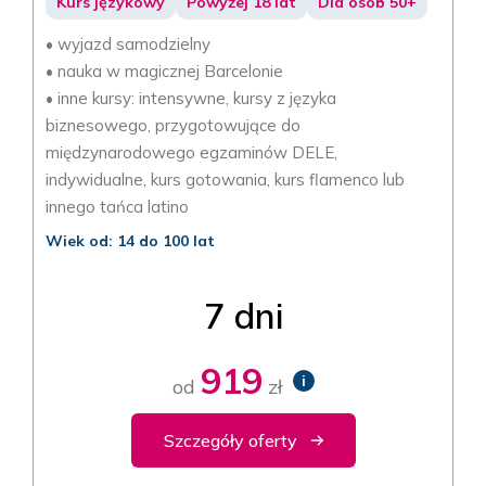
Kurs językowy
Powyżej 18 lat
Dla osób 50+
• wyjazd samodzielny
• nauka w magicznej Barcelonie
• inne kursy: intensywne, kursy z języka
biznesowego, przygotowujące do
międzynarodowego egzaminów DELE,
indywidualne, kurs gotowania, kurs flamenco lub
innego tańca latino
Wiek od: 14 do 100 lat
7 dni
919
i
od
zł
Szczegóły oferty