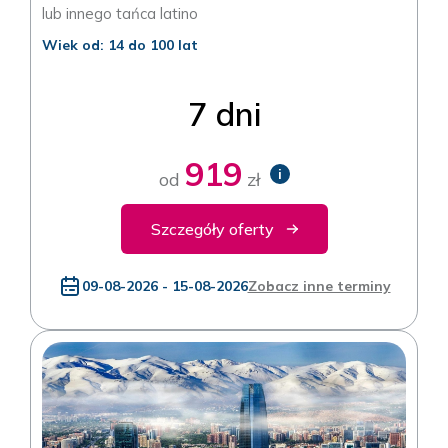
lub innego tańca latino
Wiek od: 14 do 100 lat
7 dni
919
i
od
zł
Szczegóły oferty
09-08-2026 - 15-08-2026
Zobacz inne terminy