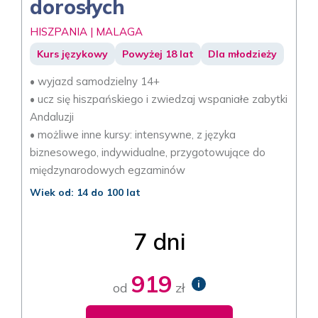
dorosłych
HISZPANIA | MALAGA
Kurs językowy
Powyżej 18 lat
Dla młodzieży
• wyjazd samodzielny 14+
• ucz się hiszpańskiego i zwiedzaj wspaniałe zabytki
Andaluzji
• możliwe inne kursy: intensywne, z języka
biznesowego, indywidualne, przygotowujące do
międzynarodowych egzaminów
Wiek od: 14 do 100 lat
7 dni
919
i
od
zł