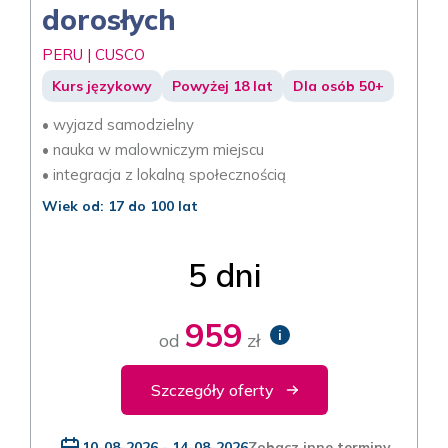
dorosłych
PERU | CUSCO
Kurs językowy
Powyżej 18 lat
Dla osób 50+
• wyjazd samodzielny
• nauka w malowniczym miejscu
• integracja z lokalną społecznością
Wiek od: 17 do 100 lat
5 dni
959
i
od
zł
Szczegóły oferty
10-08-2026 - 14-08-2026
Zobacz inne terminy