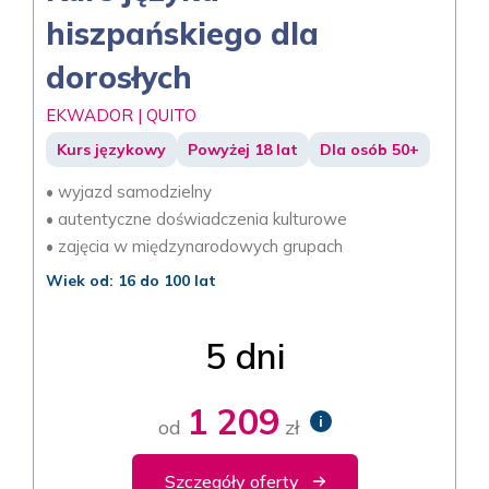
hiszpańskiego dla
dorosłych
EKWADOR | QUITO
Kurs językowy
Powyżej 18 lat
Dla osób 50+
• wyjazd samodzielny
• autentyczne doświadczenia kulturowe
• zajęcia w międzynarodowych grupach
Wiek od: 16 do 100 lat
5 dni
1 209
i
od
zł
Szczegóły oferty