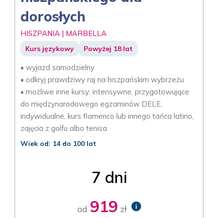
dorosłych
HISZPANIA | MARBELLA
Kurs językowy
Powyżej 18 lat
• wyjazd samodzielny
• odkryj prawdziwy raj na hiszpańskim wybrzeżu
• możliwe inne kursy: intensywne, przygotowujące
do międzynarodowego egzaminów DELE,
indywidualne, kurs flamenco lub innego tańca latino,
zajęcia z golfu albo tenisa
Wiek od: 14 do 100 lat
7 dni
919
i
od
zł