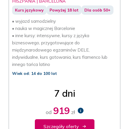
HISZPANIA | BARCELONA
Kurs językowy
Powyżej 18 lat
Dla osób 50+
• wyjazd samodzielny
• nauka w magicznej Barcelonie
• inne kursy: intensywne, kursy z języka
biznesowego, przygotowujące do
międzynarodowego egzaminów DELE,
indywidualne, kurs gotowania, kurs flamenco lub
innego tańca latino
Wiek od: 14 do 100 lat
7 dni
919
i
od
zł
Szczegóły oferty