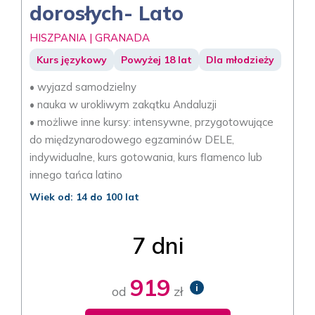
dorosłych- Lato
HISZPANIA | GRANADA
Kurs językowy
Powyżej 18 lat
Dla młodzieży
• wyjazd samodzielny
• nauka w urokliwym zakątku Andaluzji
• możliwe inne kursy: intensywne, przygotowujące
do międzynarodowego egzaminów DELE,
indywidualne, kurs gotowania, kurs flamenco lub
innego tańca latino
Wiek od: 14 do 100 lat
7 dni
919
i
od
zł