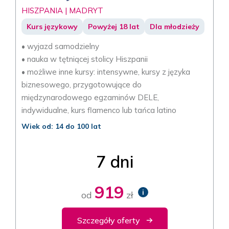
HISZPANIA | MADRYT
Kurs językowy
Powyżej 18 lat
Dla młodzieży
• wyjazd samodzielny
• nauka w tętniącej stolicy Hiszpanii
• możliwe inne kursy: intensywne, kursy z języka
biznesowego, przygotowujące do
międzynarodowego egzaminów DELE,
indywidualne, kurs flamenco lub tańca latino
Wiek od: 14 do 100 lat
7 dni
919
i
od
zł
Szczegóły oferty