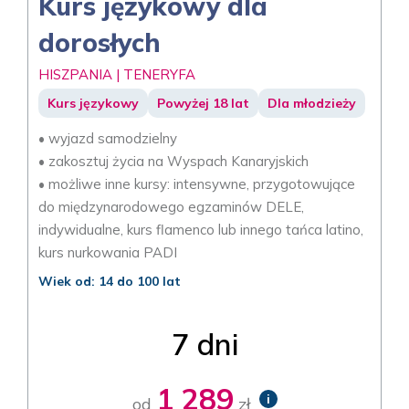
Kurs językowy dla
dorosłych
HISZPANIA | TENERYFA
Kurs językowy
Powyżej 18 lat
Dla młodzieży
• wyjazd samodzielny
• zakosztuj życia na Wyspach Kanaryjskich
• możliwe inne kursy: intensywne, przygotowujące
do międzynarodowego egzaminów DELE,
indywidualne, kurs flamenco lub innego tańca latino,
kurs nurkowania PADI
Wiek od: 14 do 100 lat
7 dni
1 289
i
od
zł