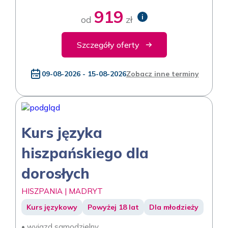
919
i
od
zł
Szczegóły oferty
09-08-2026 - 15-08-2026
Zobacz inne terminy
Kurs języka
hiszpańskiego dla
dorosłych
HISZPANIA | MADRYT
Kurs językowy
Powyżej 18 lat
Dla młodzieży
• wyjazd samodzielny