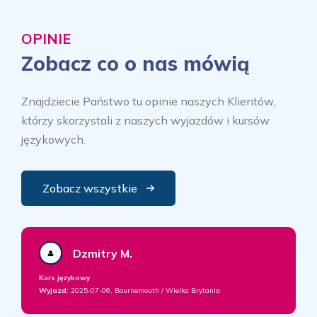
OPINIE
Zobacz co o nas mówią
Znajdziecie Państwo tu opinie naszych Klientów,
którzy skorzystali z naszych wyjazdów i kursów
językowych.
Zobacz wszystkie
Dzmitry M.
Kurs językowy
Wyjazd:
2025-07-06, Bournemouth / Wielka Brytania