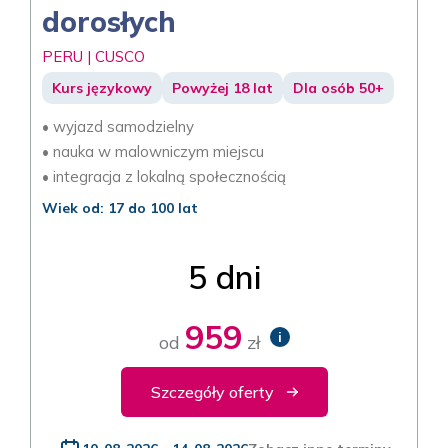
dorosłych
PERU | CUSCO
Kurs językowy
Powyżej 18 lat
Dla osób 50+
• wyjazd samodzielny
• nauka w malowniczym miejscu
• integracja z lokalną społecznością
Wiek od: 17 do 100 lat
5 dni
959
i
od
zł
Szczegóły oferty