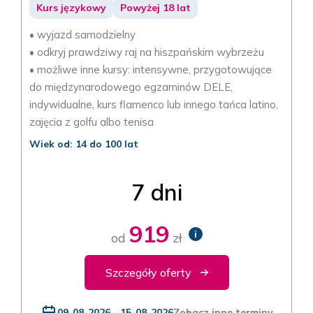
Kurs językowy
Powyżej 18 lat
• wyjazd samodzielny
• odkryj prawdziwy raj na hiszpańskim wybrzeżu
• możliwe inne kursy: intensywne, przygotowujące
do międzynarodowego egzaminów DELE,
indywidualne, kurs flamenco lub innego tańca latino,
zajęcia z golfu albo tenisa
Wiek od: 14 do 100 lat
7 dni
919
i
od
zł
Szczegóły oferty
09-08-2026 - 15-08-2026
Zobacz inne terminy