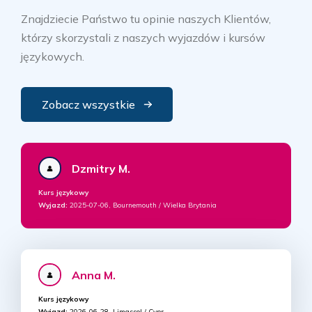
Znajdziecie Państwo tu opinie naszych Klientów,
którzy skorzystali z naszych wyjazdów i kursów
językowych.
Zobacz wszystkie
Dzmitry M.
Kurs językowy
Wyjazd:
2025-07-06, Bournemouth / Wielka Brytania
Anna M.
Kurs językowy
Wyjazd:
2026-06-28, Limassol / Cypr