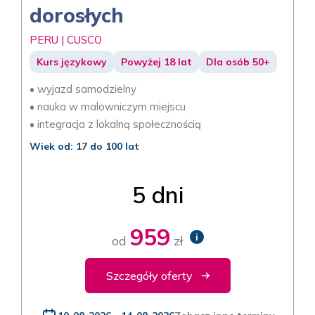
dorosłych
PERU | CUSCO
Kurs językowy
Powyżej 18 lat
Dla osób 50+
• wyjazd samodzielny
• nauka w malowniczym miejscu
• integracja z lokalną społecznością
Wiek od: 17 do 100 lat
5 dni
959
i
od
zł
Szczegóły oferty