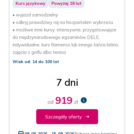
Kurs językowy
Powyżej 18 lat
• wyjazd samodzielny
• odkryj prawdziwy raj na hiszpańskim wybrzeżu
• możliwe inne kursy: intensywne, przygotowujące
do międzynarodowego egzaminów DELE,
indywidualne, kurs flamenco lub innego tańca latino,
zajęcia z golfu albo tenisa
Wiek od: 14 do 100 lat
7 dni
919
i
od
zł
Szczegóły oferty
09-08-2026 - 15-08-2026
Zobacz inne terminy