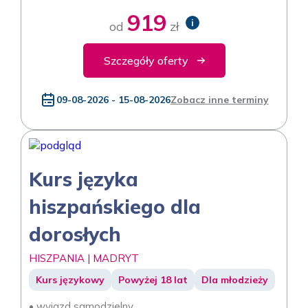
919
i
od
zł
Szczegóły oferty
09-08-2026 - 15-08-2026
Zobacz inne terminy
Kurs języka
hiszpańskiego dla
dorosłych
HISZPANIA | MADRYT
Kurs językowy
Powyżej 18 lat
Dla młodzieży
• wyjazd samodzielny