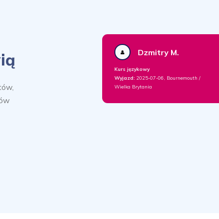
Dzmitry M.
ią
Kurs językowy
Wyjazd:
2025-07-06, Bournemouth /
tów,
Wielka Brytania
sów