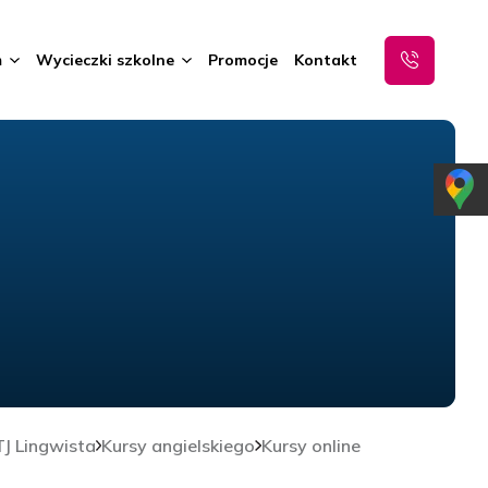
m
Wycieczki szkolne
Promocje
Kontakt
J Lingwista
Kursy angielskiego
Kursy online