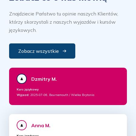
Znajdziecie Państwo tu opinie naszych Klientów,
którzy skorzystali z naszych wyjazdów i kursów
językowych.
Zobacz wszystkie
Dzmitry M.
Kurs językowy
Wyjazd:
2025-07-06, Bournemouth / Wielka Brytania
Anna M.
Kurs językowy