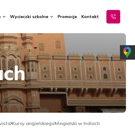
m
Wycieczki szkolne
Promocje
Kontakt
ach
wista
Kursy angielskiego
Angielski w Indiach