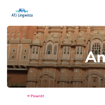
An
Powrót