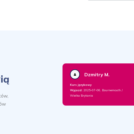
Dzmitry M.
ią
Kurs językowy
Wyjazd:
2025-07-06, Bournemouth /
tów,
Wielka Brytania
sów