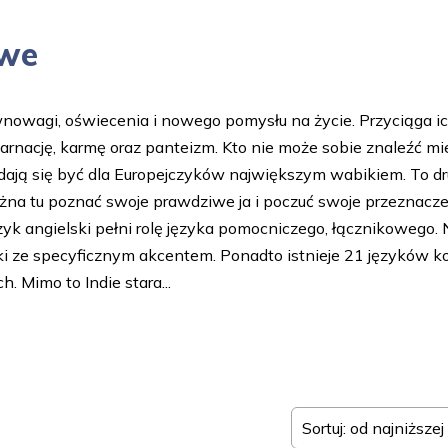
owe
wnowagi, oświecenia i nowego pomysłu na życie. Przyciąga ich
karnację, karmę oraz panteizm. Kto nie może sobie znaleźć mi
u wydają się być dla Europejczyków największym wabikiem. To d
na tu poznać swoje prawdziwe ja i poczuć swoje przeznacze
ęzyk angielski pełni rolę języka pomocniczego, łącznikowego. 
ski ze specyficznym akcentem. Ponadto istnieje 21 języków k
 Mimo to Indie stara...
Sortuj: od najniższe