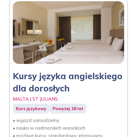
Kursy języka angielskiego
dla dorosłych
MALTA | ST JULIANS
Kurs językowy
Powyżej 18 lat
• wyjazd samodzielny
• nauka w nadmorskich warunkach
• możliwe kursy: standardowy, intensywny,