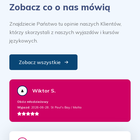
Zobacz co o nas mówią
Znajdziecie Państwo tu opinie naszych Klientów,
którzy skorzystali z naszych wyjazdów i kursów
językowych.
Zobacz wszystkie
Wiktor S.
Obóz młodzieżowy
Wyjazd:
2026-06-28, St Paul's Bay / Malta