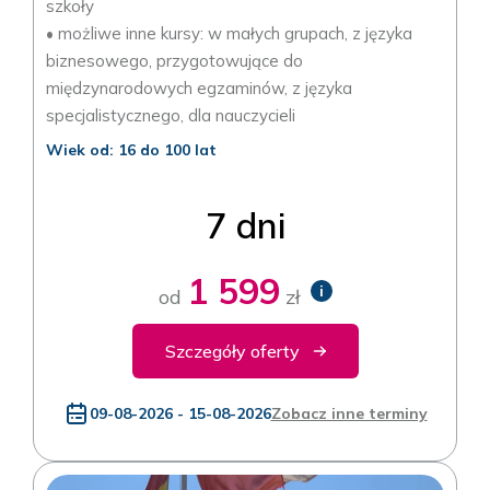
szkoły
• możliwe inne kursy: w małych grupach, z języka
biznesowego, przygotowujące do
międzynarodowych egzaminów, z języka
specjalistycznego, dla nauczycieli
Wiek od: 16 do 100 lat
7 dni
1 599
i
od
zł
Szczegóły oferty
09-08-2026 - 15-08-2026
Zobacz inne terminy